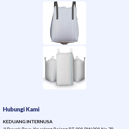
Hubungi Kami
KEDUANG INTERNUSA
Jl Buwek Raya, Kp selang Bojong RT 001 RW 001 No 78,